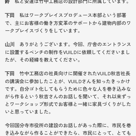
　私と安達は竹中工務店の設計部門に所属しています。
鈴
　私はワークプレイスプロデュース本部という部署
下田
で、主にお客様の働き方変革のサポートから建物内部のワ
ークプレイスづくりをしています。
ありがとうございます。今回、庁舎のエントランス
山川　
に設置するベンチの制作をVUILDに依頼してくださいまし
たが、その経緯を教えてください。
　竹中工務店の社員向けに開催されたVUILD秋吉社長
下田
の講演会に参加したことが、VUILDさんを知ったきっかけ
です。自分ゴト化してもらうために色々な人を巻き込みな
がら作るという秋吉さんのお話しを聞いて、それ以来ずっ
とワークショップ形式でお客様と一緒に家具づくりがした
いと思っていました。
今回国分寺市役所の建設のお話しがあった際に、市民を巻
き込みながら作ることができたら、市民にとって、とても